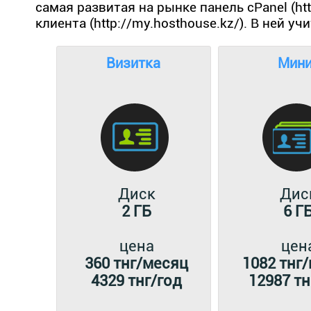
самая развитая на рынке панель cPanel (h
клиента (http://my.hosthouse.kz/). В ней 
Визитка
Мин
Диск
Дис
2 ГБ
6 Г
цена
цен
360 тнг/месяц
1082 тнг
4329 тнг/год
12987 тн