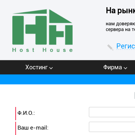
На рынк
нам доверяю
сервера на 
Реги
Хостинг
Фирма
Ф.И.О.:
Ваш e-mail: