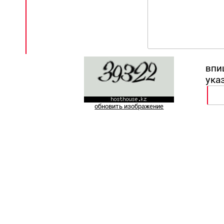
впи
ука
обновить изображение