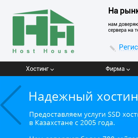
На рынк
нам доверяю
сервера на 
Реги
Хостинг
Фирма