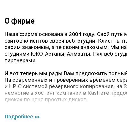
О фирме
Наша фирма основана в 2004 году. Свой путь
сайтов клиентов своей веб-студии. Клиенты н
своим знакомым, а те своим знакомым. Мы на
студиями ЮКО, Астаны, Алмааты. Рял веб сту
партнерами.
И вот теперь мы рады Вам предложить полный 
На современных и проверенных временем сер
и HP. С системой резервного копирования, на S
немногие в хостинг компании в КазНете предо
дисках по цене простых дисков.
Мы используем самую развитую и функциона
Подробнее >>
cPanel (https://www.cpanel.com). Она нам обхо
панели, но это сделано для Вашего удобства.